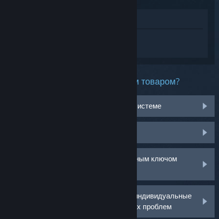
Просмотреть в магазине
Войдите
, чтобы получить персональную
помощь для Resident Evil Requiem.
Какая проблема возникла с этим товаром?
Не работает на моей операционной системе
Нет в библиотеке
У меня возникли проблемы с розничным ключом
активации
Войдите в аккаунт, чтобы получить индивидуальные
рекомендации по решению возникших проблем