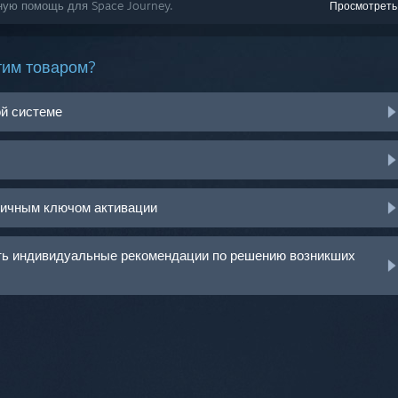
ную помощь для Space Journey.
Просмотреть
тим товаром?
ой системе
ничным ключом активации
ить индивидуальные рекомендации по решению возникших