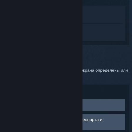
Просмотреть в магазине
Показать в библиотеке
Войдите
, чтобы получить персональную
помощь для SteamVR.
Вы выбрали:
Ошибка 208
Ошибка 208 возникает, если настройки экрана определены или
выбраны невернo.
Возможные решения:
Включите прямой режим
Запустите SteamVR и перейдите в меню
SteamVR
>
Проверьте работоспособность видеопорта и
Настройки
>
Разработчик
>
Включить прямой
подключениe видеокарты
режим
.