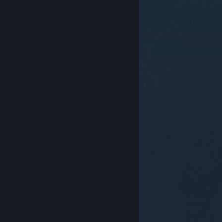
© Valve Corporation. Все права сохранены. Все
торговые марки являются собственностью
соответствующих владельцев в США и других
странах.
Политика конфиденциальности
|
Правовая информация
|
Доступность
|
Соглашение подписчика Steam
|
Возврат средств
|
Файлы cookie