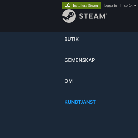
Installera Steam
logga in
|
språk
BUTIK
GEMENSKAP
OM
KUNDTJÄNST