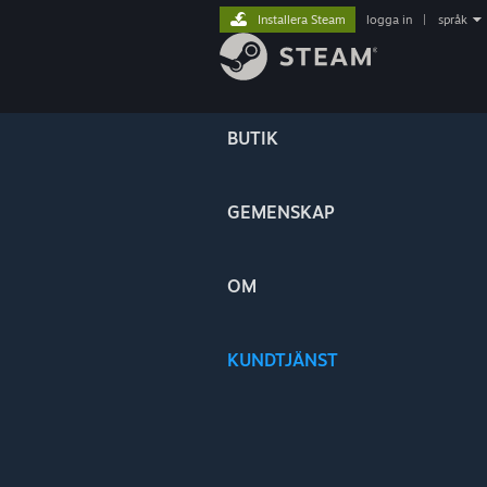
Installera Steam
logga in
|
språk
BUTIK
GEMENSKAP
OM
KUNDTJÄNST