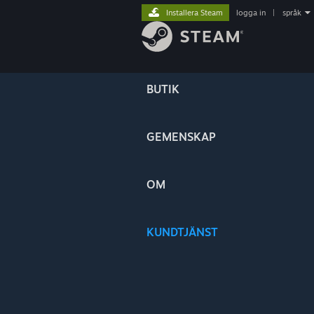
Installera Steam
logga in
|
språk
BUTIK
GEMENSKAP
OM
KUNDTJÄNST