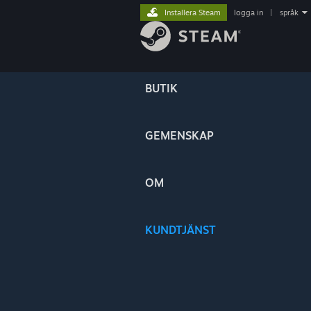
Installera Steam
logga in
|
språk
BUTIK
GEMENSKAP
OM
KUNDTJÄNST