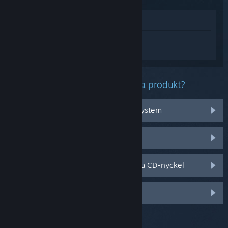
Visa i butik
Logga in
för att få personlig hjälp med
No Rest for the Wicked.
Vilket problem har du med denna produkt?
Det fungerar inte med mitt operativsystem
Det finns inte i mitt bibliotek
Jag har problem med min butiksköpta CD-nyckel
Logga in för fler personliga val