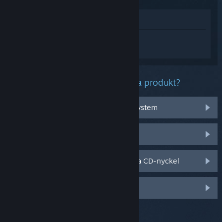
Visa i butik
Logga in
för att få personlig hjälp med
Palette Swap.
Vilket problem har du med denna produkt?
Det fungerar inte med mitt operativsystem
Det finns inte i mitt bibliotek
Jag har problem med min butiksköpta CD-nyckel
Logga in för fler personliga val