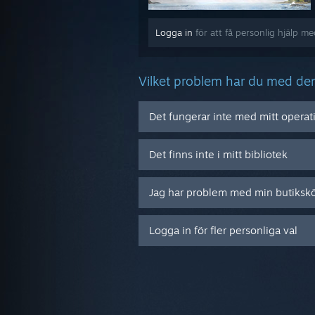
Logga in
för att få personlig hjälp me
Vilket problem har du med de
Det fungerar inte med mitt opera
Det finns inte i mitt bibliotek
Jag har problem med min butiksk
Logga in för fler personliga val