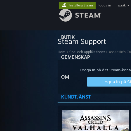
Installera Steam
logga in
|
språk
BUTIK
Steam Support
Hem
>
Spel och applikationer
>
Assassin's Cr
GEMENSKAP
Logga in på ditt Steam-konto 
OM
Logga in på 
KUNDTJÄNST