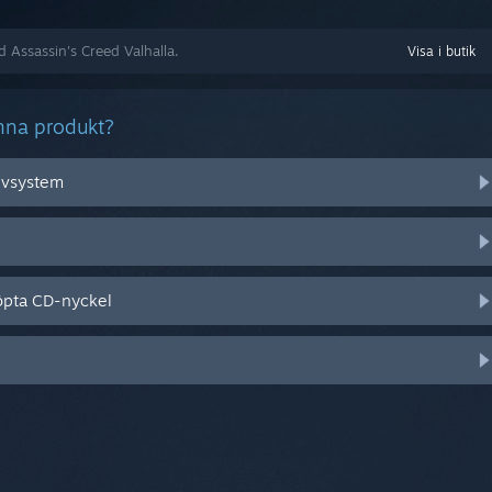
d Assassin's Creed Valhalla.
Visa i butik
nna produkt?
tivsystem
öpta CD-nyckel