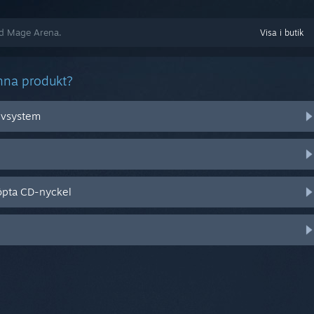
med Mage Arena.
Visa i butik
nna produkt?
tivsystem
öpta CD-nyckel