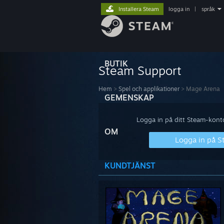
Installera Steam
logga in
|
språk
BUTIK
Steam Support
Hem
>
Spel och applikationer
>
Mage Arena
GEMENSKAP
Logga in på ditt Steam-konto 
OM
Logga in på 
KUNDTJÄNST