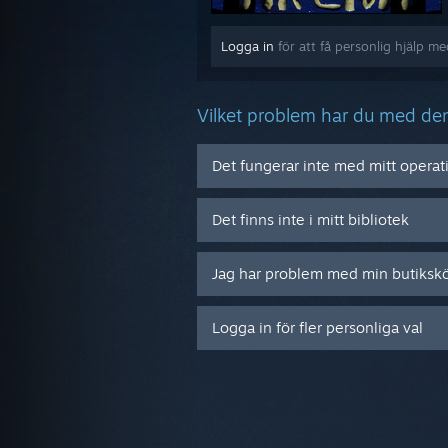
Logga in
för att få personlig hjälp 
Vilket problem har du med de
Det fungerar inte med mitt opera
Det finns inte i mitt bibliotek
Jag har problem med min butiksk
Logga in för fler personliga val