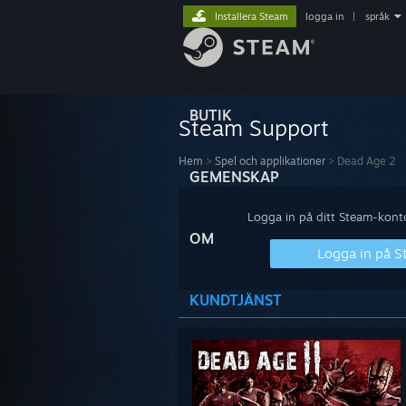
Installera Steam
logga in
|
språk
BUTIK
Steam Support
Hem
>
Spel och applikationer
>
Dead Age 2
GEMENSKAP
Logga in på ditt Steam-konto 
OM
Logga in på 
KUNDTJÄNST