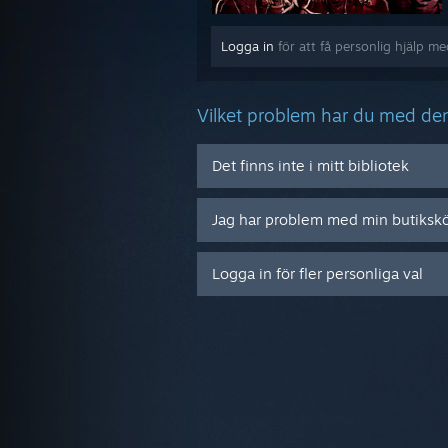
Logga in
för att få personlig hjälp m
Vilket problem har du med de
Det finns inte i mitt bibliotek
Jag har problem med min butiksk
Logga in för fler personliga val