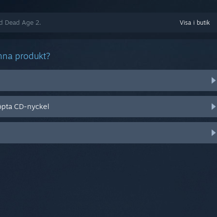
ed Dead Age 2.
Visa i butik
nna produkt?
öpta CD-nyckel