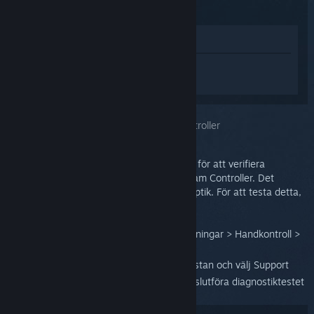
(2015)
Visa i butik
Logga in
för att få personlig hjälp med
Steam Controller (2015).
Du har valt problemet:
Skadad Steam Controller
Testverktyget för inmatning kan användas för att verifiera
funktionaliteten av alla knappar på en Steam Controller. Det
verifierar även funktionaliteten av dess haptik. För att testa detta,
genomför följande steg:
I storbildsläget Big Picture, gå till Inställningar > Handkontroll >
Kontrollinställningar
Markera din Steam Controller i enhetslistan och välj Support
Följ instruktionerna på skärmen för att slutföra diagnostiktestet