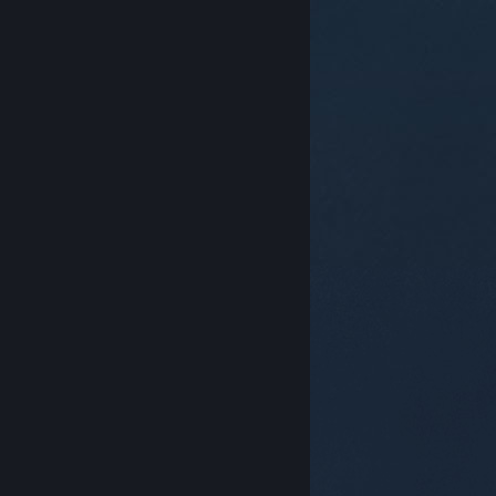
© Valve Corporation. Alla rättigheter förbehållna. Alla
varumärken tillhör respektive ägare i USA och andra
länder.
Integritetspolicy
|
Juridisk information
|
Tillgänglighet
|
Steams abonnentavtal
|
Återbetalningar
|
Cookies