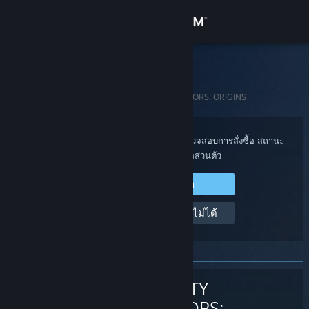
เข้าสู่ระบบ
ร้านค้า
ฝ่ายสนับสนุน Steam
ชุมชน
หน้าหลัก
>
เกมและแอปพลิเคชัน
>
DYNASTY WARRIORS: ORIGINS
เกี่ยวกับ
เข้าสู่ระบบไปยังบัญชี Steam ของคุณเพื่อตรวจสอบการสั่งซื้อ สถานะ
บัญชี และรับความช่วยเหลือส่วนตัว
ฝ่ายสนับสนุน
เข้าสู่ระบบ Steam
เปลี่ยนภาษา
ช่วยด้วย ฉันเข้าสู่ระบบไม่ได้
รับแอป Steam แบบพกพา
ชมเว็บไซต์สำหรับเดสก์ท็อป
DYNASTY
WARRIORS: