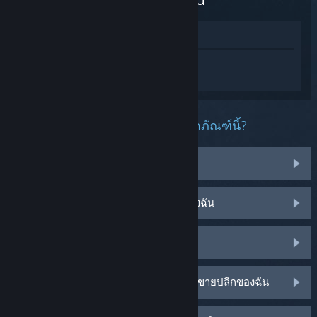
ดูในร้านค้า
เข้าสู่ระบบ
เพื่อรับความช่วยเหลือส่วนตัว
สำหรับ theHunter: Call of the Wild™
คุณกำลังพบปัญหาอะไรเกี่ยวกับผลิตภัณฑ์นี้?
ฉันพบปัญหาเกี่ยวกับไอเท็ม
ไม่สามารถใช้งานบนระบบปฏิบัติการของฉัน
มันไม่อยู่ในคลังของฉัน
ฉันกำลังพบปัญหาเกี่ยวกับรหัสผลิตภัณฑ์ขายปลีกของฉัน