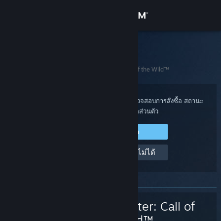
เข้าสู่ระบบ
ร้านค้า
ฝ่ายสนับสนุน Steam
ชุมชน
หน้าหลัก
>
เกมและแอปพลิเคชัน
>
theHunter: Call of the Wild™
เกี่ยวกับ
เข้าสู่ระบบไปยังบัญชี Steam ของคุณเพื่อตรวจสอบการสั่งซื้อ สถานะ
บัญชี และรับความช่วยเหลือส่วนตัว
ฝ่ายสนับสนุน
เข้าสู่ระบบ Steam
เปลี่ยนภาษา
ช่วยด้วย ฉันเข้าสู่ระบบไม่ได้
รับแอป Steam แบบพกพา
ชมเว็บไซต์สำหรับเดสก์ท็อป
theHunter: Call of
the Wild™