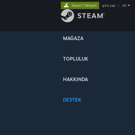
Steam'i Yükleyin
giriş yap
|
dil
MAĞAZA
TOPLULUK
HAKKINDA
DESTEK