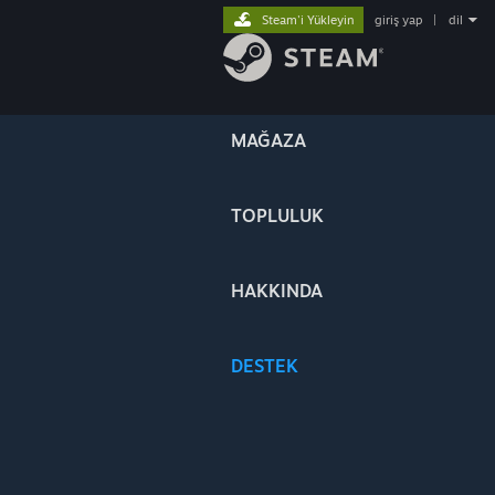
Steam'i Yükleyin
giriş yap
|
dil
MAĞAZA
TOPLULUK
HAKKINDA
DESTEK