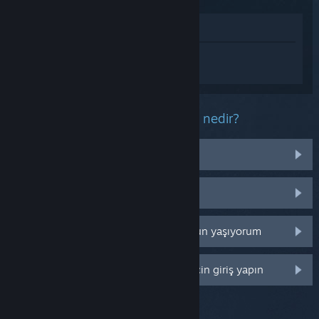
Mağazada İncele
Ash & Rust hakkında kişiselleştirilmiş
destek almak için
Giriş yapın
.
Bu ürün ile ilgili yaşadığınız sorun nedir?
İşletim sistemim üzerinde çalışmıyor
Kütüphanemde değil
Perakende CD anahtarım ile ilgili sorun yaşıyorum
Daha fazla kişiselleştirme seçeneği için giriş yapın