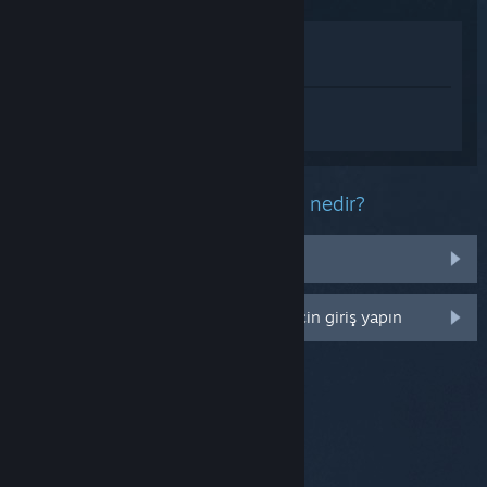
Mağazada İncele
Kütüphanemde görüntüle
Gravity Snake hakkında kişiselleştirilmiş
destek almak için
Giriş yapın
.
Bu ürün ile ilgili yaşadığınız sorun nedir?
Kütüphanemde değil
Daha fazla kişiselleştirme seçeneği için giriş yapın