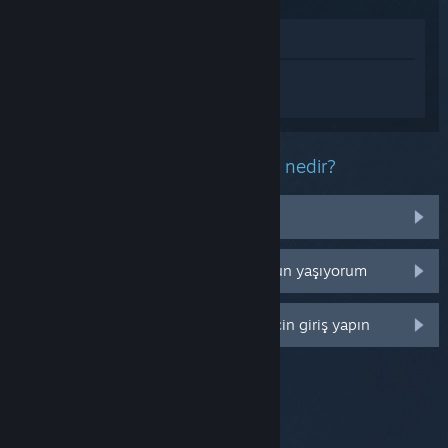
Mağazada İncele
GlowBoarding hakkında kişiselleştirilmiş
destek almak için
Giriş yapın
.
Bu ürün ile ilgili yaşadığınız sorun nedir?
Kütüphanemde değil
Perakende CD anahtarım ile ilgili sorun yaşıyorum
Daha fazla kişiselleştirme seçeneği için giriş yapın