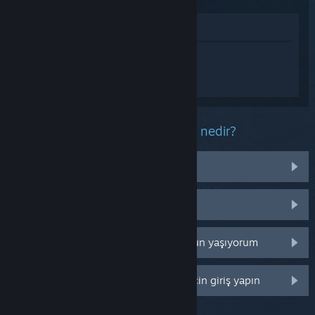
Mağazada İncele
EA SPORTS FC™ 24 hakkında
kişiselleştirilmiş destek almak için
Giriş
yapın
.
Bu ürün ile ilgili yaşadığınız sorun nedir?
İşletim sistemim üzerinde çalışmıyor
Kütüphanemde değil
Perakende CD anahtarım ile ilgili sorun yaşıyorum
Daha fazla kişiselleştirme seçeneği için giriş yapın