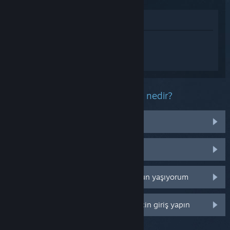
Mağazada İncele
WUCHANG: Fallen Feathers hakkında
kişiselleştirilmiş destek almak için
Giriş
yapın
.
Bu ürün ile ilgili yaşadığınız sorun nedir?
İşletim sistemim üzerinde çalışmıyor
Kütüphanemde değil
Perakende CD anahtarım ile ilgili sorun yaşıyorum
Daha fazla kişiselleştirme seçeneği için giriş yapın