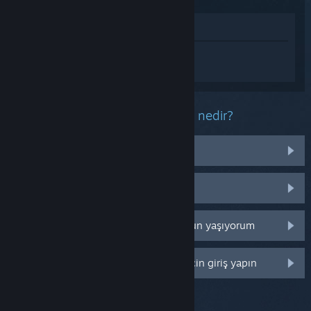
Mağazada İncele
Shrommzzz hakkında kişiselleştirilmiş
destek almak için
Giriş yapın
.
Bu ürün ile ilgili yaşadığınız sorun nedir?
İşletim sistemim üzerinde çalışmıyor
Kütüphanemde değil
Perakende CD anahtarım ile ilgili sorun yaşıyorum
Daha fazla kişiselleştirme seçeneği için giriş yapın