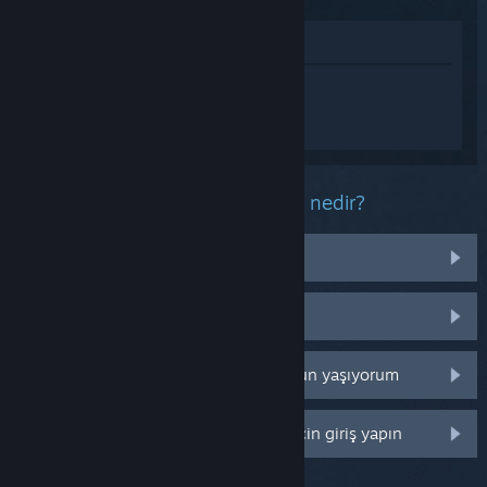
Mağazada İncele
Greed and Grind hakkında
kişiselleştirilmiş destek almak için
Giriş
yapın
.
Bu ürün ile ilgili yaşadığınız sorun nedir?
İşletim sistemim üzerinde çalışmıyor
Kütüphanemde değil
Perakende CD anahtarım ile ilgili sorun yaşıyorum
Daha fazla kişiselleştirme seçeneği için giriş yapın