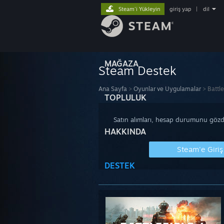
Steam'i Yükleyin
giriş yap
|
dil
MAĞAZA
Steam Destek
Ana Sayfa
>
Oyunlar ve Uygulamalar
>
Battle
TOPLULUK
Satın alımları, hesap durumunu gözde
HAKKINDA
Steam'e Giriş
DESTEK