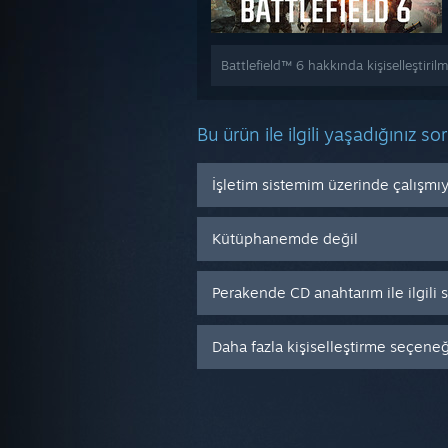
Battlefield™ 6 hakkında kişiselleştiril
Bu ürün ile ilgili yaşadığınız so
İşletim sistemim üzerinde çalışmı
Kütüphanemde değil
Perakende CD anahtarım ile ilgili
Daha fazla kişiselleştirme seçeneği