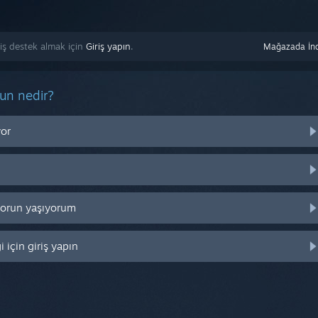
miş destek almak için
Giriş yapın
.
Mağazada İnc
run nedir?
yor
 sorun yaşıyorum
 için giriş yapın