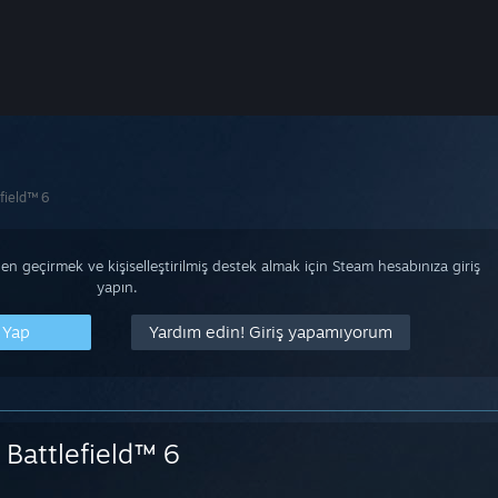
field™ 6
n geçirmek ve kişiselleştirilmiş destek almak için Steam hesabınıza giriş
yapın.
 Yap
Yardım edin! Giriş yapamıyorum
Battlefield™ 6