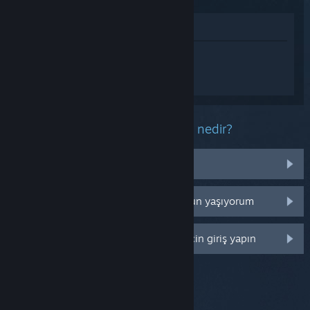
Mağazada İncele
Love, Money, Rock'n'Roll hakkında
kişiselleştirilmiş destek almak için
Giriş
yapın
.
Bu ürün ile ilgili yaşadığınız sorun nedir?
Kütüphanemde değil
Perakende CD anahtarım ile ilgili sorun yaşıyorum
Daha fazla kişiselleştirme seçeneği için giriş yapın