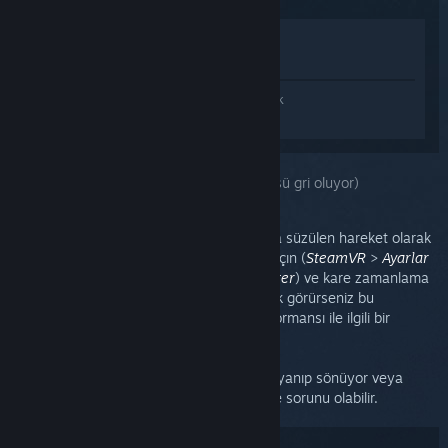
Mağazada İncele
Kütüphanemde görüntüle
SteamVR hakkında kişiselleştirilmiş destek
almak için
Giriş yapın
.
Bu sorunu seçtiniz:
İzleme (başlık görüntüsü gri oluyor)
İzleme sorunları genellikle sürüklenen veya süzülen hareket olarak
ortaya çıkar. Kare Zamanlama grafiğinizi açın (
SteamVR
>
Ayarlar
>
Performans
>
Kare Zamanlamasını Göster
) ve kare zamanlama
ani değişikliklerine bakın. Eğer ani değişiklik görürseniz bu
muhtemelen izleme ile ilgili değil CPU performansı ile ilgili bir
sorundur.
Eğer bir aygıtın simgesi SteamVR'da yeşil yanıp sönüyor veya
başlık görüntüsü gri oluyorsa, bu bir izleme sorunu olabilir.