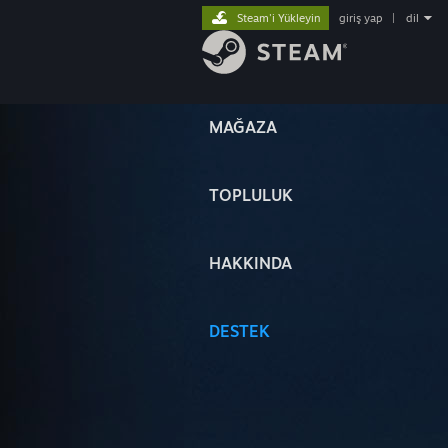
Steam'i Yükleyin
giriş yap
|
dil
MAĞAZA
TOPLULUK
HAKKINDA
DESTEK