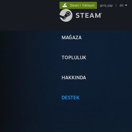
Steam'i Yükleyin
giriş yap
|
dil
MAĞAZA
TOPLULUK
HAKKINDA
DESTEK