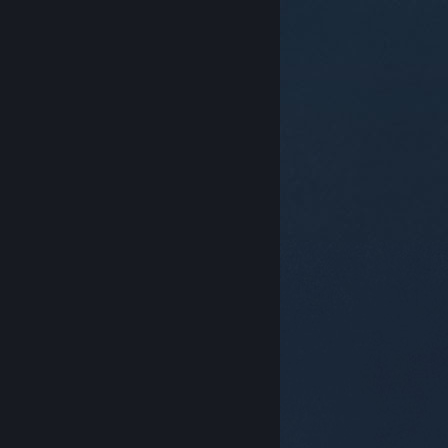
© Valve Corporation. Tüm hakları saklıdır. Tüm ticari
markalar, ABD ve diğer ülkelerde ilgili sahiplerinin
mülkiyetindedir.
Gizlilik Politikası
|
Yasal Bilgi
|
Erişilebilirlik
|
Steam Abonelik Sözleşmesi
|
İadeler
|
Çerezler