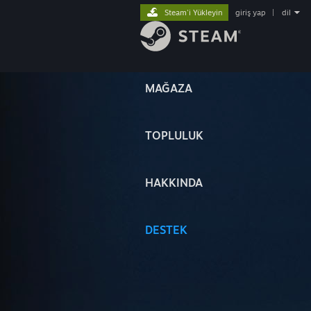
Steam'i Yükleyin
giriş yap
|
dil
MAĞAZA
TOPLULUK
HAKKINDA
DESTEK