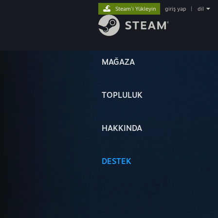
Steam'i Yükleyin
giriş yap
|
dil
MAĞAZA
TOPLULUK
HAKKINDA
DESTEK