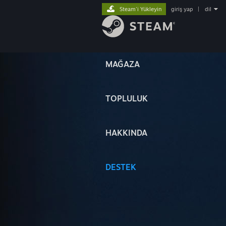
Steam'i Yükleyin
giriş yap
|
dil
MAĞAZA
TOPLULUK
HAKKINDA
DESTEK