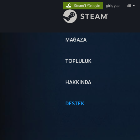
Steam'i Yükleyin
giriş yap
|
dil
MAĞAZA
TOPLULUK
HAKKINDA
DESTEK