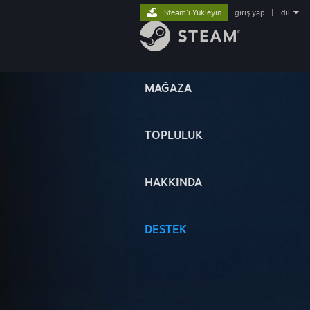
Steam'i Yükleyin
giriş yap
|
dil
MAĞAZA
TOPLULUK
HAKKINDA
DESTEK