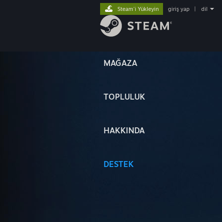
Steam'i Yükleyin
giriş yap
|
dil
MAĞAZA
TOPLULUK
HAKKINDA
DESTEK