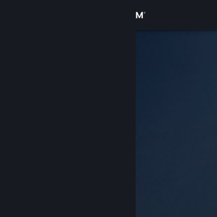
Увійти
Крамниця
Спільнота
Інформація
Підтримка
Змінити мову
Завантажити мобільний застосунок Steam
Переглянути повну версію