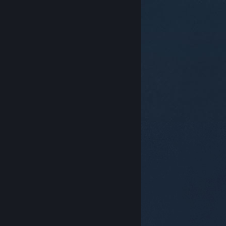
© Valve Corporation. Усі права захищено. Усі
торговельні марки є власністю відповідних власників
у США та інших країнах.
Політика конфіденційності
|
Юридична інформація
|
Доступність
|
Угода
підписника Steam
|
Повернення коштів
|
Файли
cookie