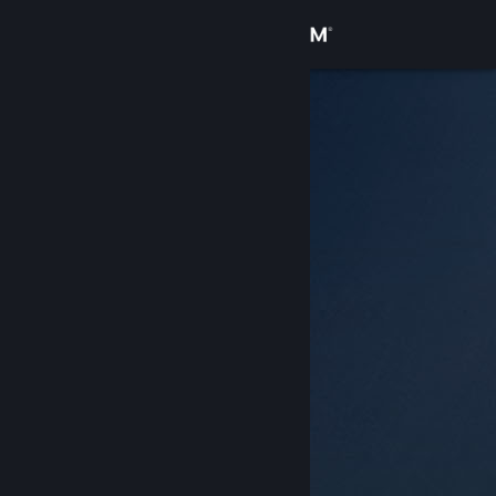
Увійти
Крамниця
Спільнота
Інформація
Підтримка
Змінити мову
Завантажити мобільний застосунок Steam
Переглянути повну версію