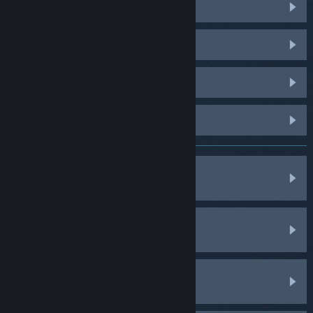
Counter-Strike 2
PUBG: BATTLEGROUNDS
Dota 2
Palworld
Trò chơi, phần mềm, v.v.
Về việc mua hàng
Tài khoản của tôi