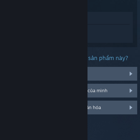
Xem trong cửa hàng
Đăng nhập
để nhận được hỗ trợ dành
riêng cho Project Zomboid.
Bạn đang gặp phải vấn đề gì với sản phẩm này?
Nó không hiện trong thư viện của tôi
Tôi đang có vấn đề với mã CD bán lẻ của mình
Đăng nhập cho thêm tùy chọn cá nhân hóa