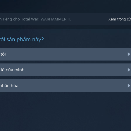
h riêng cho Total War: WARHAMMER III.
Xem trong cử
với sản phẩm này?
tôi
 lẻ của mình
 nhân hóa