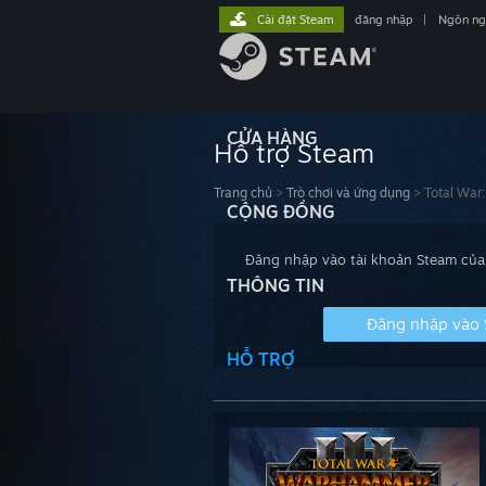
Cài đặt Steam
đăng nhập
|
Ngôn n
CỬA HÀNG
Hỗ trợ Steam
Trang chủ
>
Trò chơi và ứng dụng
>
Total War
CỘNG ĐỒNG
Đăng nhập vào tài khoản Steam của 
THÔNG TIN
Đăng nhập vào
HỖ TRỢ