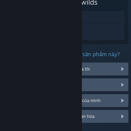
Dragonwilds
Xem trong cửa hàng
Đăng nhập
để nhận được hỗ trợ dành
riêng cho RuneScape: Dragonwilds.
Bạn đang gặp phải vấn đề gì với sản phẩm này?
Nó không chạy trên hệ điều hành của tôi
Nó không hiện trong thư viện của tôi
Tôi đang có vấn đề với mã CD bán lẻ của mình
Đăng nhập cho thêm tùy chọn cá nhân hóa