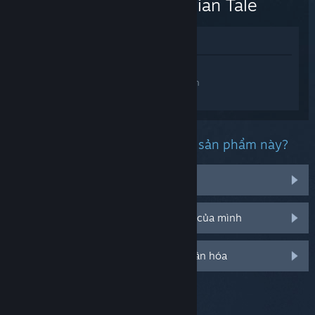
A Bavarian Tale
Xem trong cửa hàng
Đăng nhập
để nhận được hỗ trợ dành
riêng cho Inspector Schmidt - A Bavarian
Tale.
Bạn đang gặp phải vấn đề gì với sản phẩm này?
Nó không hiện trong thư viện của tôi
Tôi đang có vấn đề với mã CD bán lẻ của mình
Đăng nhập cho thêm tùy chọn cá nhân hóa