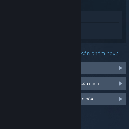
Xem trong cửa hàng
Đăng nhập
để nhận được hỗ trợ dành
riêng cho Kvark.
Bạn đang gặp phải vấn đề gì với sản phẩm này?
Nó không hiện trong thư viện của tôi
Tôi đang có vấn đề với mã CD bán lẻ của mình
Đăng nhập cho thêm tùy chọn cá nhân hóa