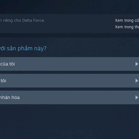
 riêng cho Delta Force.
Xem trong cử
Xem trong thư
với sản phẩm này?
của tôi
tôi
 nhân hóa