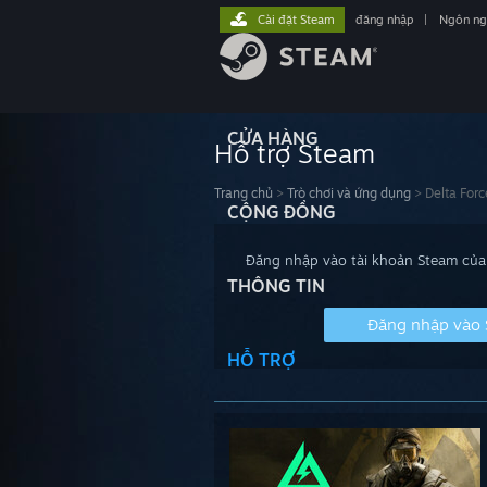
Cài đặt Steam
đăng nhập
|
Ngôn n
CỬA HÀNG
Hỗ trợ Steam
Trang chủ
>
Trò chơi và ứng dụng
>
Delta Forc
CỘNG ĐỒNG
Đăng nhập vào tài khoản Steam của 
THÔNG TIN
Đăng nhập vào
HỖ TRỢ