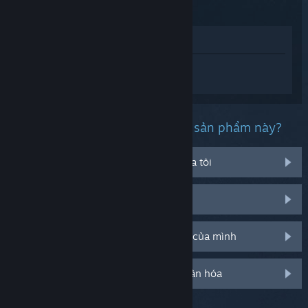
Xem trong cửa hàng
Đăng nhập
để nhận được hỗ trợ dành
riêng cho Outer Wilds.
Bạn đang gặp phải vấn đề gì với sản phẩm này?
Nó không chạy trên hệ điều hành của tôi
Nó không hiện trong thư viện của tôi
Tôi đang có vấn đề với mã CD bán lẻ của mình
Đăng nhập cho thêm tùy chọn cá nhân hóa