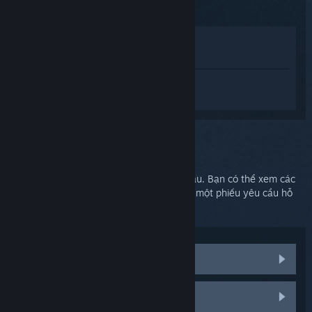
Xem trong cửa hàng
Xem trong thư viện của tôi
Đăng nhập
để nhận được hỗ trợ dành
riêng cho SteamVR.
Bạn chọn:
Hỗ trợ thêm
Vấn đề của bạn cần được hỗ trợ chuyên sâu. Bạn có thể xem các
nhóm thảo luận để được trợ giúp hoặc tạo một phiếu yêu cầu hỗ
trợ.
Xem các thảo luận cộng đồng
Linh kiện và thay thế HTC Vive